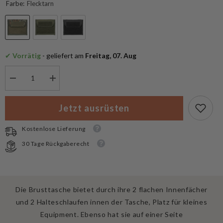
Farbe:
Flecktarn
✔
 Vorrätig
 - geliefert am
 Freitag, 07. Aug
Menge
Menge
verringern
erhöhen
für
für
MFH
MFH
Jetzt ausrüsten
Brusttasche
Brusttasche
“Molle”
“Molle”
Kostenlose Lieferung
30 Tage Rückgaberecht
Die Brusttasche bietet durch ihre 2 flachen Innenfächer
und 2 Halteschlaufen innen der Tasche, Platz für kleines
Equipment. Ebenso hat sie auf einer Seite