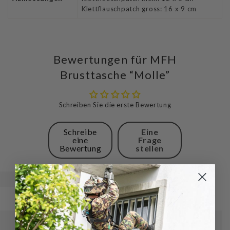
Klettflauschpatch gross: 16 x 9 cm
Bewertungen für MFH
Brusttasche “Molle”
Schreiben Sie die erste Bewertung
Schreibe
Eine
eine
Frage
Bewertung
stellen