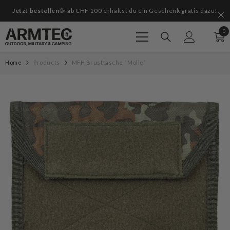
Zum Inhalt springen
Jetzt bestellen
🥳 ab CHF 100 erhältst du ein Geschenk gratis dazu!
G
0
0
Art
Home
Products
MFH Brusttasche “Molle”