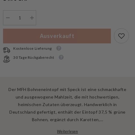
Menge
Menge
verringern
erhöhen
für
für
MFH
MFH
Ausverkauft
Notvorrat
Notvorrat
Bohneneintopf
Bohneneintopf
mit
mit
Kostenlose Lieferung
Speck
Speck
Vollkonserve
Vollkonserve
30 Tage Rückgaberecht
400
400
g
g
Der MFH Bohneneintopf mit Speck ist eine schmackhafte
und ausgewogene Mahlzeit, die mit hochwertigen,
heimischen Zutaten überzeugt. Handwerklich in
Deutschland gefertigt, enthält der Eintopf 37,5 % grüne
Bohnen, ergänzt durch Karotten,…
Weiterlesen