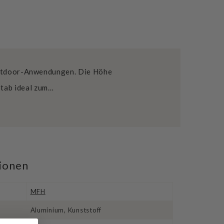
 Outdoor-Anwendungen. Die Höhe
Stab ideal zum…
tionen
MFH
Aluminium, Kunststoff