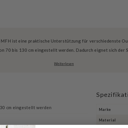
 MFH ist eine praktische Unterstützung für verschiedenste
von 70 bis 130 cm eingestellt werden. Dadurch eignet sich der 
Weiterlesen
Spezifika
30 cm eingestellt werden
Marke
Material