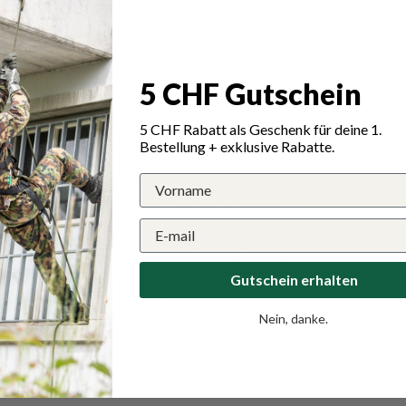
Gewicht
r Hering
5 CHF Gutschein
5 CHF Rabatt als Geschenk für deine 1.
Bestellung + exklusive Rabatte.
ungen für MFH Alu-Zeltstab Teleskop, 70
Schreiben Sie die erste Bewertung
Schreibe eine Bewertung
Gutschein erhalten
Eine Frage stellen
Nein, danke.