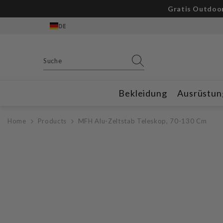
Zum Inhalt springen
Gratis Outdoor
DE
Bekleidung
Ausrüstun
Home
Products
MFH Alu-Zeltstab Teleskop, 70-130 Cm