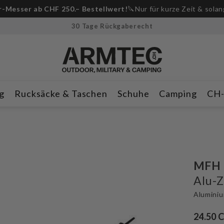
-Messer ab CHF 250.– Bestellwert!
🔪Nur für kurze Zeit & solan
30 Tage Rückgaberecht
g
Rucksäcke & Taschen
Schuhe
Camping
CH
MFH
Alu-Z
Aluminiu
24.50 