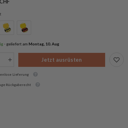
 CHF
t
ig
 - geliefert am
 Montag, 10. Aug
Jetzt ausrüsten
Menge
rn
erhöhen
für
ic
enlose Lieferung
Mactronic
M-
Flare
age Rückgaberecht
chten
Warnleuchten
Magnet