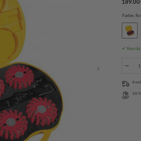
189.00
Farbe:
Ro
✔
 Vorrät
Menge
verringe
für
Mactron
Kost
M-
Flare
30 T
Warnleu
Magnet