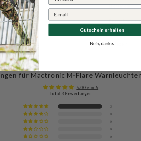
Lichtmodi
Betriebsdaue
Gutschein erhalten
Batterietyp
Nein, danke.
Ladezeit
ngen für Mactronic M-Flare Warnleuchte
5.00 von 5
Total 3 Bewertungen
3
0
0
0
0