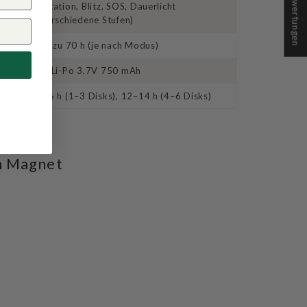
★ Bewertungen
Rotation, Blitz, SOS, Dauerlicht
(verschiedene Stufen)
r
Bis zu 70 h (je nach Modus)
6x Li-Po 3,7V 750 mAh
2–6 h (1–3 Disks), 12–14 h (4–6 Disks)
n Magnet