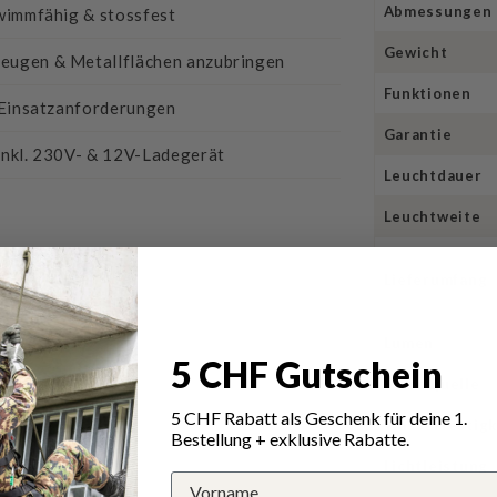
Abmessungen
hwimmfähig & stossfest
Gewicht
zeugen & Metallflächen anzubringen
Funktionen
e Einsatzanforderungen
Garantie
inkl. 230V- & 12V-Ladegerät
Leuchtdauer
Leuchtweite
Lieferumfang
Lumen
5 CHF Gutschein
Stromquelle
5 CHF Rabatt als Geschenk für deine 1.
Wasserfestigk
Bestellung + exklusive Rabatte.
Lichtleistung