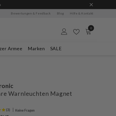
Jetzt bestellen
🥳 ab CHF 100 erhältst du ein Geschenk gra
Bewertungen & Feedback
Blog
Hilfe & Kontakt
0
0
Artikel
zer Armee
Marken
SALE
ronic
are Warnleuchten Magnet
(3)
Keine Fragen