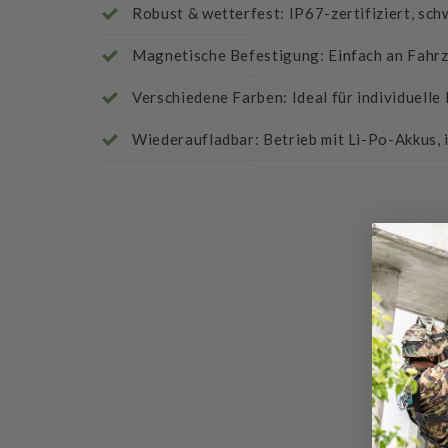
Robust & wetterfest: IP67-zertifiziert, sc
Magnetische Befestigung: Einfach an Fahr
Verschiedene Farben: Ideal für individuell
Wiederaufladbar: Betrieb mit Li-Po-Akkus, 