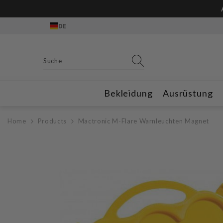
Zum Inhalt springen
ter📲
und CHF 10 Rabatt erhalten
DE
Bekleidung
Ausrüstung
Home
Products
Mactronic M-Flare Warnleuchten Magnet