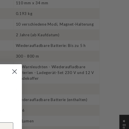
110 mm x 34 mm
0.193 kg
10 verschiedene Modi, Magnet-Halterung
2 Jahre (ab Kaufdatum)
Wiederaufladbare Batterie: Bis zu 5 h
300 - 800 m
- 6 Warnleuchten - Wiederaufladbare
Batterien - Ladegerät-Set 230 V und 12 V
- Ladekoffer
65
Wiederaufladbare Batterie (enthalten)
eit
IPX6
65 Lumen