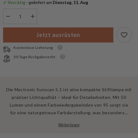
✔
 Vorrätig
 - geliefert am
 Dienstag, 11. Aug
Menge
Menge
verringern
erhöhen
für
für
Mactronic
Mactronic
Jetzt ausrüsten
Sunscan
Sunscan
5.1
5.1
Taschenlampe
Taschenlampe
Kostenlose Lieferung
30 Tage Rückgaberecht
Die Mactronic Sunscan 5.1 ist eine kompakte Stiftlampe mit
präziser Lichtqualität – ideal für Detailarbeiten. Mit 50
Lumen und einem Farbwiedergabeindex von 95 sorgt sie
für eine naturgetreue Farbdarstellung, was besonders…
Weiterlesen