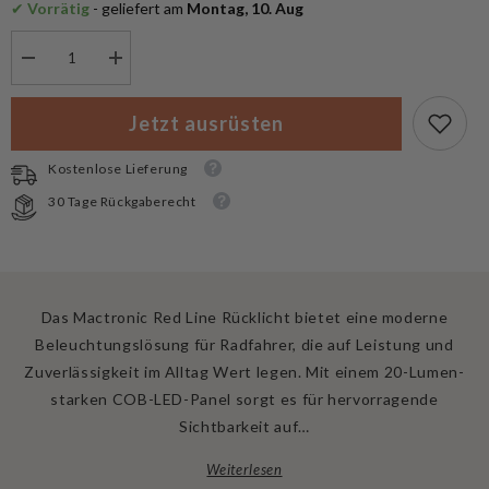
✔
 Vorrätig
 - geliefert am
 Montag, 10. Aug
Menge
Menge
verringern
erhöhen
für
für
Mactronic
Mactronic
Jetzt ausrüsten
Red
Red
Line
Line
Rücklicht
Rücklicht
Kostenlose Lieferung
Fahrradlicht
Fahrradlicht
30 Tage Rückgaberecht
Das Mactronic Red Line Rücklicht bietet eine moderne
Beleuchtungslösung für Radfahrer, die auf Leistung und
Zuverlässigkeit im Alltag Wert legen. Mit einem 20-Lumen-
starken COB-LED-Panel sorgt es für hervorragende
Sichtbarkeit auf…
Weiterlesen