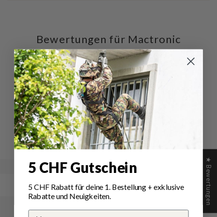
Bewertungen für Mactronic
Red Line Rücklicht
Fahrradlicht
Schreiben Sie die erste Bewertung
Schreibe
Eine
eine
Frage
Bewertung
stellen
★ Bewertungen
5 CHF Gutschein
5 CHF Rabatt für deine 1.
Bestellung
+ exklusive
Rabatte und Neuigkeiten.