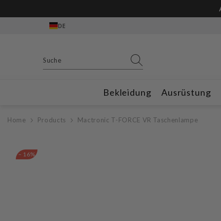
Zum Inhalt springen
DE
Bekleidung
Ausrüstung
Home
Products
Mactronic T-FORCE VR Taschenlampe
– 16%