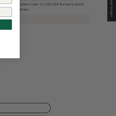
★ Bewertungen
(enthalten) oder 1x CR123A Batterie (nicht
enthalten)
eit
IPX8
nlampe