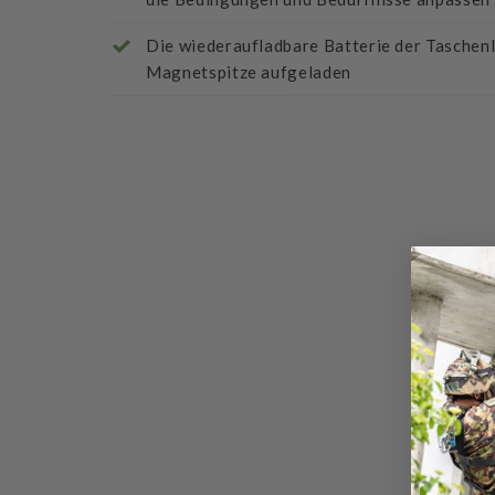
Die wiederaufladbare Batterie der Taschen
Magnetspitze aufgeladen