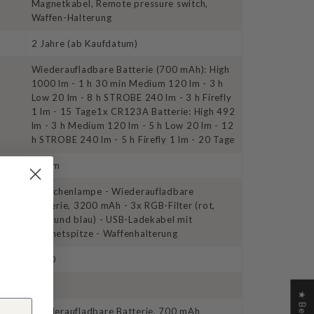
Magnetkabel, Remote pressure switch,
Waffen-Halterung
2 Jahre (ab Kaufdatum)
Wiederaufladbare Batterie (700 mAh): High
1000 lm - 1 h 30 min Medium 120 lm - 3 h
Low 20 lm - 8 h STROBE 240 lm - 3 h Firefly
1 lm - 15 Tage1x CR123A Batterie: High 492
lm - 3 h Medium 120 lm - 5 h Low 20 lm - 12
h STROBE 240 lm - 5 h Firefly 1 lm - 20 Tage
170 m
- Taschenlampe - Wiederaufladbare
Batterie, 3200 mAh - 3x RGB-Filter (rot,
grün und blau) - USB-Ladekabel mit
Magnetspitze - Waffenhalterung
1000
it
2 m
Wiederaufladbare Batterie, 700 mAh