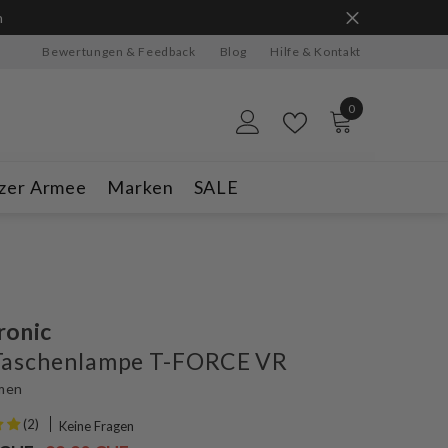
n
Bewertungen & Feedback
Blog
Hilfe & Kontakt
0
0
Artikel
zer Armee
Marken
SALE
ronic
Taschenlampe T-FORCE VR
men
(2)
Keine Fragen