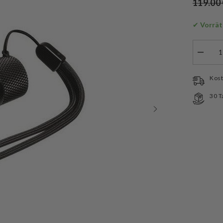
119.00
✔
 Vorrät
Menge
verringe
für
Mactron
Kost
T-
FORCE
30 T
VR
Tasche