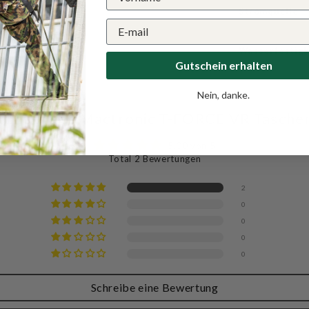
Stromquelle
Wasserfestigk
Gutschein erhalten
Nein, danke.
tungen für Mactronic T-FORCE VR Tasche
5.00 von 5
Total 2 Bewertungen
2
0
0
0
0
Schreibe eine Bewertung