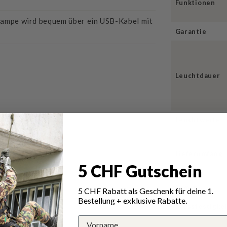
Funktionen
lampe wird bequem über ein USB-Kabel mit
Garantie
Leuchtdauer
Leuchtweite
Lieferumfang
5 CHF Gutschein
Lumen
5 CHF Rabatt als Geschenk für deine 1.
Bestellung + exklusive Rabatte.
Stossfestigke