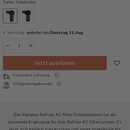
Farbe:
Schieferblau
✔
 Vorrätig
 - geliefert am
 Dienstag, 11. Aug
Menge
Menge
verringern
erhöhen
für
für
Katadyn
Katadyn
Jetzt ausrüsten
Ersatzelement
Ersatzelement
BeFree
BeFree
AC
AC
Kostenlose Lieferung
Filter
Filter
30 Tage Rückgaberecht
Das Katadyn BeFree AC Filter Ersatzelement ist die
passende Ergänzung für dein BeFree AC Filtersystem. Es
lässt sich einfach austauschen und sorgt zuverlässig für