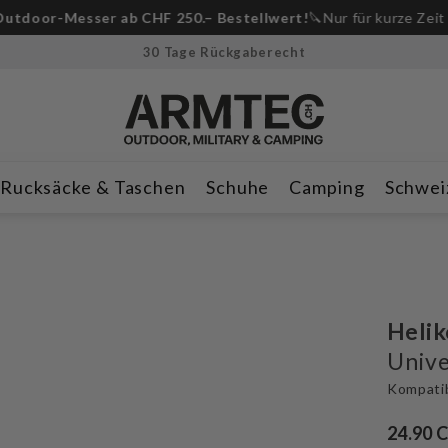
-Messer ab CHF 250.– Bestellwert!
🔪Nur für kurze Zeit & solan
30 Tage Rückgaberecht
Rucksäcke & Taschen
Schuhe
Camping
Schwei
Helik
Unive
Kompatib
24.90 