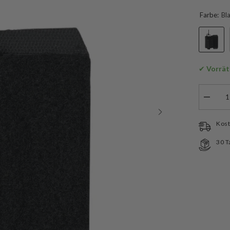
Farbe:
Bl
✔
 Vorrät
Menge
verringe
für
Helikon-
Kost
Tex
Univers
30 T
Pouch