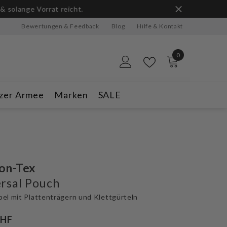
ge Vorrat reicht.
Bewertungen & Feedback
Blog
Hilfe & Kontakt
0
0
Artikel
zer Armee
Marken
SALE
on-Tex
rsal Pouch
el mit Plattenträgern und Klettgürteln
CHF