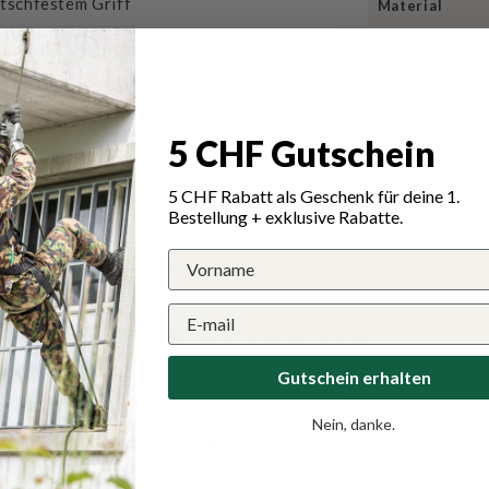
utschfestem Griff
Material
Abmessungen
 maximale Anpassungsfähigkeit
Gewicht
rteln
5 CHF Gutschein
5 CHF Rabatt als Geschenk für deine 1.
Bestellung + exklusive Rabatte.
ewertungen für Helikon-Tex Universal Pou
Schreiben Sie die erste Bewertung
Gutschein erhalten
Schreibe eine Bewertung
Nein, danke.
Eine Frage stellen