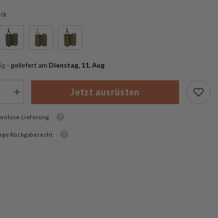
ack
ig
 - geliefert am
 Dienstag, 11. Aug
Jetzt ausrüsten
Menge
rn
erhöhen
für
enlose Lieferung
Helikon-
Tex
al
Universal
age Rückgaberecht
Pouch