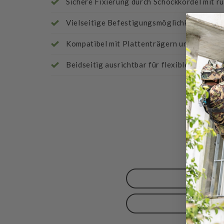
Sichere Fixierung durch Schockkordel mit r
Vielseitige Befestigungsmöglichkeiten für
Kompatibel mit Plattenträgern und Klettgü
Beidseitig ausrichtbar für flexible Nutzung
B