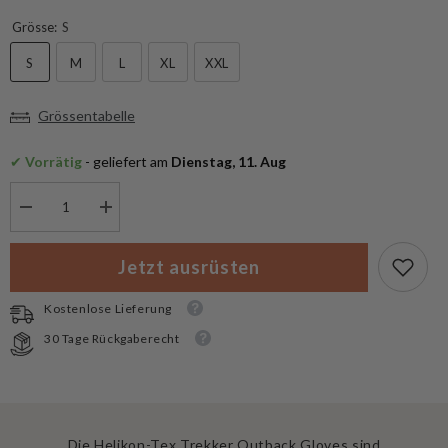
Grösse:
S
S
M
L
XL
XXL
Grössentabelle
✔
 Vorrätig
 - geliefert am
 Dienstag, 11. Aug
Menge
Menge
verringern
erhöhen
für
für
Helikon-
Helikon-
Jetzt ausrüsten
Tex
Tex
Trekker
Trekker
Outback
Outback
Kostenlose Lieferung
Gloves
Gloves
30 Tage Rückgaberecht
Die Helikon-Tex Trekker Outback Gloves sind