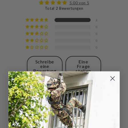
5.00 von 5
Total 2 Bewertungen
2
0
0
0
0
Schreibe
Eine
eine
Frage
Bewertung
stellen
Sort by
03/12/2025
Florian
Helikon-Tex Trekker Outback Gloves