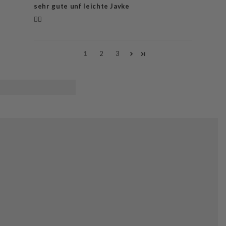
sehr gute unf leichte Javke
👍🏼
1
2
3