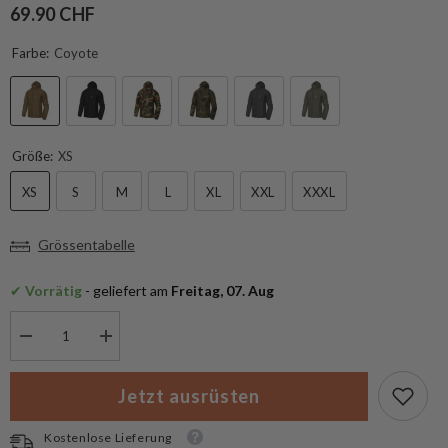
69.90 CHF
Farbe:
Coyote
Größe:
XS
XS
S
M
L
XL
XXL
XXXL
Grössentabelle
✔
 Vorrätig
 - geliefert am
 Freitag, 07. Aug
Menge
Menge
verringern
erhöhen
für
für
Helikon-
Helikon-
Jetzt ausrüsten
Tex
Tex
Tramontane
Tramontane
Wind
Wind
Kostenlose Lieferung
Jacket
Jacket