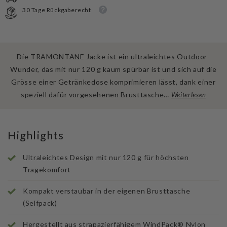
-
-
30 Tage Rückgaberecht
WindPack
WindPack
Nylon
Nylon
Die TRAMONTANE Jacke ist ein ultraleichtes Outdoor-
Wunder, das mit nur 120 g kaum spürbar ist und sich auf die
Grösse einer Getränkedose komprimieren lässt, dank einer
speziell dafür vorgesehenen Brusttasche…
Weiterlesen
Highlights
Ultraleichtes Design mit nur 120 g für höchsten
Tragekomfort
Kompakt verstaubar in der eigenen Brusttasche
(Selfpack)
Hergestellt aus strapazierfähigem WindPack® Nylon