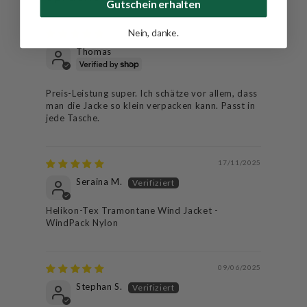
Gutschein erhalten
Nein, danke.
07/05/2026
Thomas
Preis-Leistung super. Ich schätze vor allem, dass
man die Jacke so klein verpacken kann. Passt in
jede Tasche.
17/11/2025
Seraina M.
Helikon-Tex Tramontane Wind Jacket -
WindPack Nylon
09/06/2025
Stephan S.