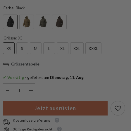
Farbe:
Black
Grösse:
XS
XS
S
M
L
XL
XXL
XXXL
Grössentabelle
✔
 Vorrätig
 - geliefert am
 Dienstag, 11. Aug
Menge
Menge
verringern
erhöhen
für
für
Helikon-
Helikon-
Jetzt ausrüsten
Tex
Tex
SAS
SAS
Smock
Smock
Kostenlose Lieferung
Duracanvas
Duracanvas
30 Tage Rückgaberecht