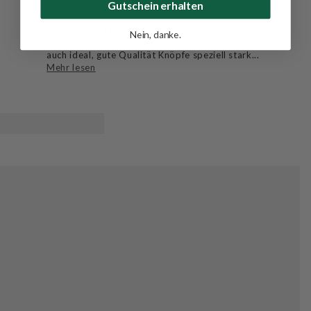
Gutschein erhalten
Super Jacke
Gute Länge (184cm) grösse L geht mir einwenig
Nein, danke.
übers Gesäss, Bewegungsfreiheit im Oberkörper
auch ideal, gute Qualität Knöpfe speziell stark...
Mehr lesen