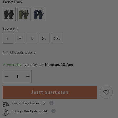
Farbe:
Black
Grösse:
S
S
M
L
XL
XXL
Grössentabelle
✔
 Vorrätig
 - geliefert am
 Montag, 10. Aug
Menge
Menge
verringern
erhöhen
für
für
Helikon-
Helikon-
Jetzt ausrüsten
Tex
Tex
Lizard
Lizard
Grip
Grip
Kostenlose Lieferung
Gloves
Gloves
30 Tage Rückgaberecht