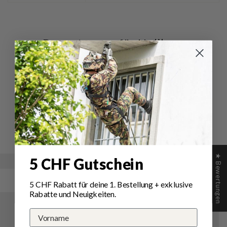
Bewertungen für Helikon-
Tex Lizard Grip Gloves
Schreiben Sie die erste Bewertung
Schreibe
Eine
eine
Frage
Bewertung
stellen
★ Bewertungen
5 CHF Gutschein
5 CHF Rabatt für deine 1.
Bestellung
+ exklusive
Rabatte und Neuigkeiten.