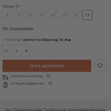
Grösse:
13
6
7
8
9
10
11
12
13
Grössentabelle
✔
 Vorrätig
 - geliefert am
 Dienstag, 11. Aug
Menge
Menge
verringern
erhöhen
für
für
Heat
Heat
Jetzt ausrüsten
Tactility
Tactility
Liner
Liner
Unterziehhandschuhe
Unterziehhandschuhe
Kostenlose Lieferung
30 Tage Rückgaberecht
Die 57g leichten Heat Tactility Liner Unterziehhandschuhe