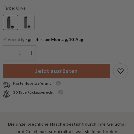
Farbe:
Olive
✔
 Vorrätig
 - geliefert am
 Montag, 10. Aug
Menge
Menge
verringern
erhöhen
für
für
Fox
Fox
Jetzt ausrüsten
Outdoor
Outdoor
Thermosflasche
Thermosflasche
Vakuum
Vakuum
Kostenlose Lieferung
1
1
L
L
30 Tage Rückgaberecht
Die unzerbrechliche Flasche besticht durch ihre Geruchs-
und Geschmacksneutralität, was sie ideal für den