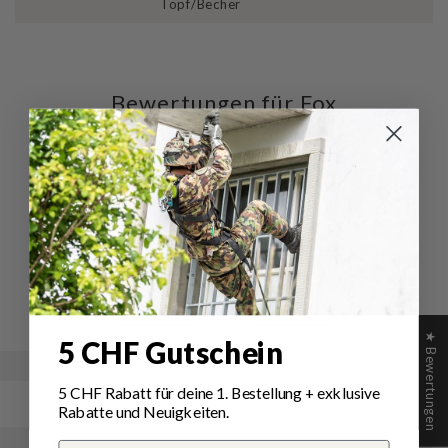
Topf/Becher
Bewertungen für Fox
Outdoor Camping
Kochgeschirr Titan 3-teilig
Schreiben Sie die erste Bewertung
Schreibe
Eine
eine
Frage
Bewertung
stellen
★ Bewertungen
5 CHF Gutschein
5 CHF Rabatt für deine 1.
Bestellung
+ exklusive
Rabatte und Neuigkeiten.