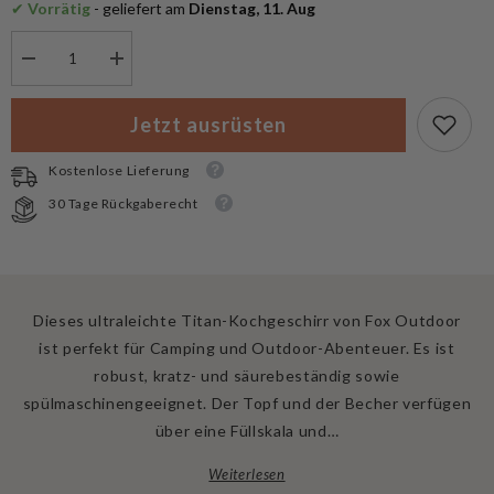
✔
 Vorrätig
 - geliefert am
 Dienstag, 11. Aug
Menge
Menge
verringern
erhöhen
für
für
Fox
Fox
Jetzt ausrüsten
Outdoor
Outdoor
Camping
Camping
Kochgeschirr
Kochgeschirr
Kostenlose Lieferung
Titan
Titan
3-
3-
30 Tage Rückgaberecht
teilig
teilig
Dieses ultraleichte Titan-Kochgeschirr von Fox Outdoor
ist perfekt für Camping und Outdoor-Abenteuer. Es ist
robust, kratz- und säurebeständig sowie
spülmaschinengeeignet. Der Topf und der Becher verfügen
über eine Füllskala und…
Weiterlesen