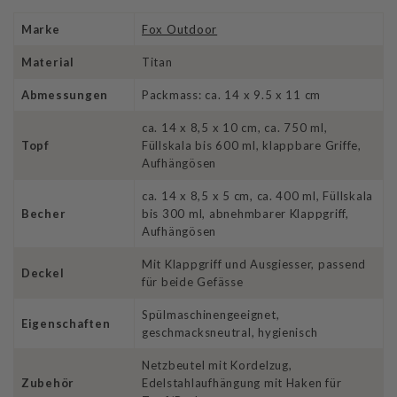
Marke
Fox Outdoor
Material
Titan
Abmessungen
Packmass: ca. 14 x 9.5 x 11 cm
ca. 14 x 8,5 x 10 cm, ca. 750 ml,
Topf
Füllskala bis 600 ml, klappbare Griffe,
Aufhängösen
ca. 14 x 8,5 x 5 cm, ca. 400 ml, Füllskala
Becher
bis 300 ml, abnehmbarer Klappgriff,
Aufhängösen
Mit Klappgriff und Ausgiesser, passend
Deckel
für beide Gefässe
Spülmaschinengeeignet,
Eigenschaften
geschmacksneutral, hygienisch
Netzbeutel mit Kordelzug,
Zubehör
Edelstahlaufhängung mit Haken für