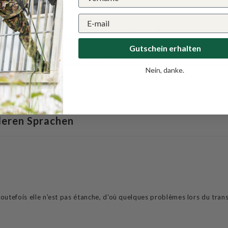
0
Schreibe eine Bewertung
Gutschein erhalten
Eine Frage stellen
Nein, danke.
deren Sprachen
 toutefois elle n'est pas étanche, d'où quelques problèmes lors du tran