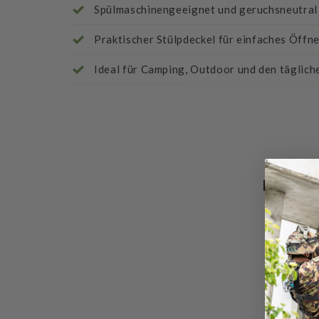
Spülmaschinengeeignet und geruchsneutral
Praktischer Stülpdeckel für einfaches Öffn
Ideal für Camping, Outdoor und den täglic
Bewert