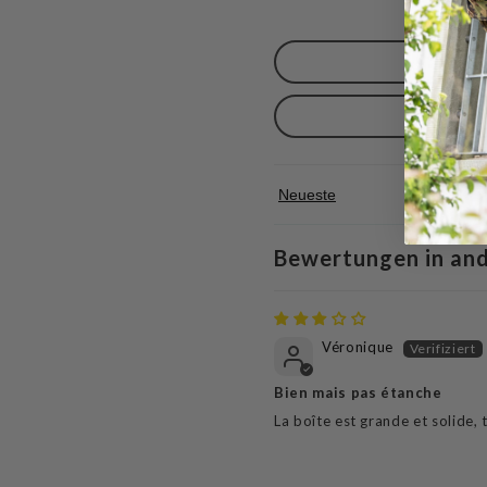
Sort by
Bewertungen in an
Véronique
Bien mais pas étanche
La boîte est grande et solide,