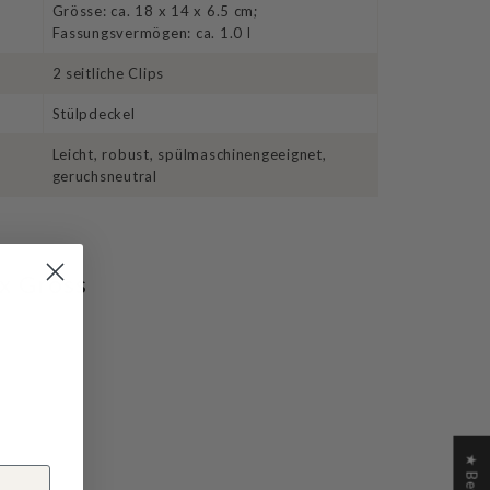
Grösse: ca. 18 x 14 x 6.5 cm;
Fassungsvermögen: ca. 1.0 l
2 seitliche Clips
Stülpdeckel
Leicht, robust, spülmaschinengeeignet,
geruchsneutral
x Gross