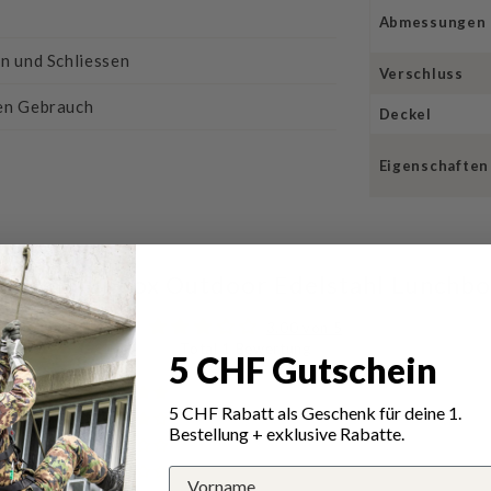
Abmessungen
en und Schliessen
Verschluss
hen Gebrauch
Deckel
Eigenschaften
ungen für Fox Outdoor Edelstahl Lunchbo
3.00 von 5
Total 1 Bewertung
5 CHF Gutschein
0
5 CHF Rabatt als Geschenk für deine 1.
0
Bestellung + exklusive Rabatte.
1
0