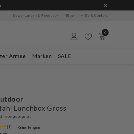
n
Bewertungen & Feedback
Blog
Hilfe & Kontakt
0
0
Artikel
zer Armee
Marken
SALE
Outdoor
tahl Lunchbox Gross
chinengeeignet
(1)
Keine Fragen