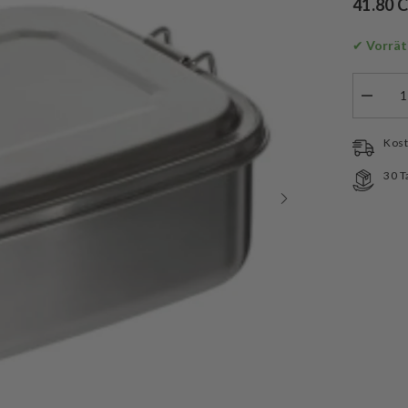
41.80 
✔
 Vorrät
Menge
verringe
für
Fox
Kost
Outdoor
Edelsta
30 T
Lunchb
Gross