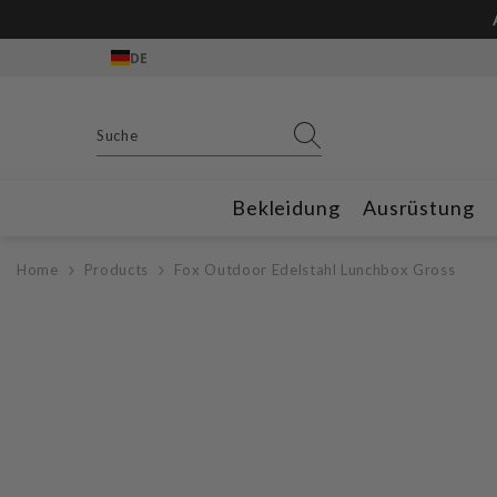
Zum Inhalt springen
DE
Bekleidung
Ausrüstung
Home
Products
Fox Outdoor Edelstahl Lunchbox Gross