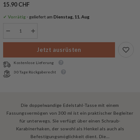
15.90 CHF
✔
 Vorrätig
 - geliefert am
 Dienstag, 11. Aug
Menge
Menge
verringern
erhöhen
für
für
Fox
Fox
Jetzt ausrüsten
Outdoor
Outdoor
Camping
Camping
Tasse
Tasse
Kostenlose Lieferung
doppelwandig
doppelwandig
mit
mit
30 Tage Rückgaberecht
Karabinerhenkel
Karabinerhenkel
Die doppelwandige Edelstahl-Tasse mit einem
Fassungsvermögen von 300 ml ist ein praktischer Begleiter
für unterwegs. Sie verfügt über einen Schraub-
Karabinerhaken, der sowohl als Henkel als auch als
Befestigungsmöglichkeit dient. Die…