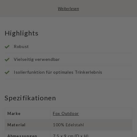
Weiterlesen
Highlights
Robust
Vielseitig verwendbar
Isolierfunktion für optimales Trinkerlebnis
Spezifikationen
Marke
Fox Outdoor
Material
100% Edelstahl
Abmessungen
7.5 x 9 cm (D x H)