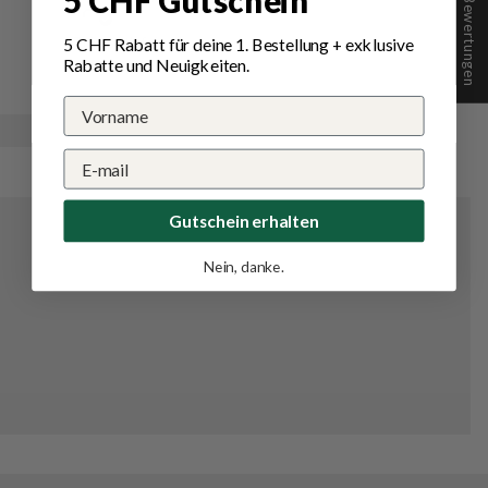
★ Bewertungen
5 CHF Gutschein
Très satisfaite !
5 CHF Rabatt für deine 1.
Bestellung
+ exklusive
Rabatte und Neuigkeiten.
Gutschein erhalten
Nein, danke.