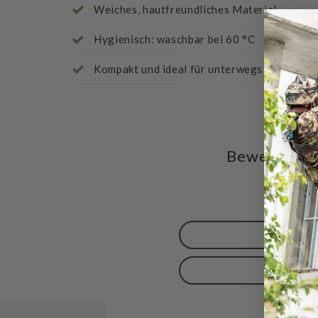
Weiches, hautfreundliches Material
Hygienisch: waschbar bei 60 °C
Kompakt und ideal für unterwegs
Bewertunge