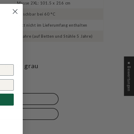
Masse 2XL: 101.5 x 216 cm
Waschbar bei 60 °C
Bett nicht im Lieferumfang enthalten
2 Jahre (auf Betten und Stühle 5 Jahre)
★ Bewertungen
en XXL grau