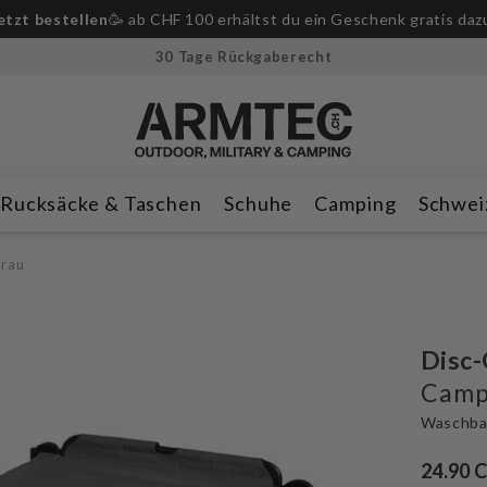
r-Messer ab CHF 250.– Bestellwert!
🔪Nur für kurze Zeit & solan
30 Tage Rückgaberecht
Rucksäcke & Taschen
Schuhe
Camping
Schwei
Grau
Disc
Campi
Waschbar
24.90 