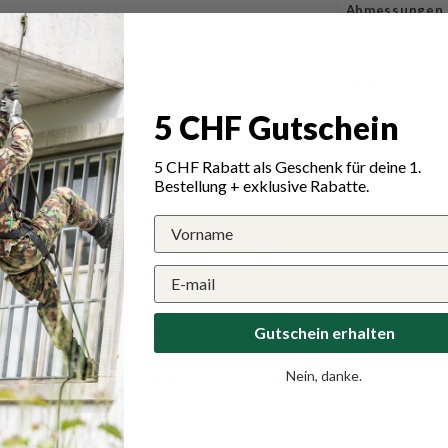
Abmessungen
Pflege
Hinweis
5 CHF Gutschein
Garantie
5 CHF Rabatt als Geschenk für deine 1.
Bestellung + exklusive Rabatte.
n für Disc-O-Bed Campingbett Zusatz Lak
Schreiben Sie die erste Bewertung
Schreibe eine Bewertung
Gutschein erhalten
Nein, danke.
Eine Frage stellen