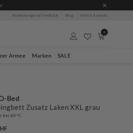
ge Vorrat reicht.
Bewertungen & Feedback
Blog
Hilfe & Kontakt
0
0
Artikel
zer Armee
Marken
SALE
-O-Bed
ngbett Zusatz Laken XXL grau
 bei 60 °C
CHF