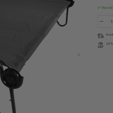
✔
 Vorrät
Menge
verringe
für
Disc-
Kost
O-
Bed
30 T
Camping
Zusatz
Laken
XXL
grau