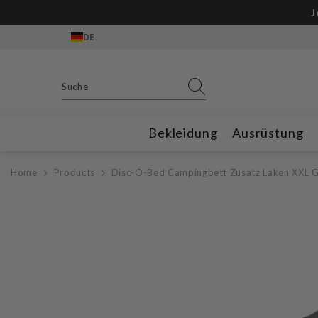
Zum Inhalt springen
Gratis Outdoo
DE
Bekleidung
Ausrüstung
Home
Products
Disc-O-Bed Campingbett Zusatz Laken XXL 