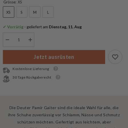
Grösse:
XS
XS
S
M
L
✔
 Vorrätig
 - geliefert am
 Dienstag, 11. Aug
Menge
Menge
verringern
erhöhen
für
für
Deuter
Deuter
Jetzt ausrüsten
Pamir
Pamir
Gaiter
Gaiter
Kostenlose Lieferung
30 Tage Rückgaberecht
Die Deuter Pamir Gaiter sind die ideale Wahl für alle, die
ihre Schuhe zuverlässig vor Schlamm, Nässe und Schmutz
schützen möchten. Gefertigt aus leichtem, aber