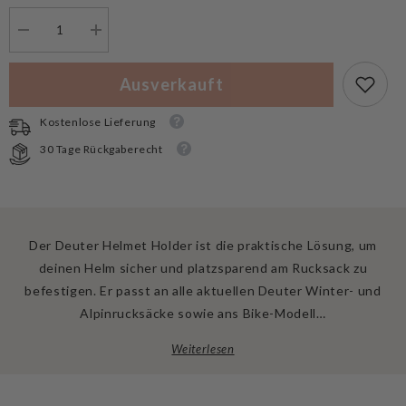
Menge
Menge
verringern
erhöhen
für
für
Deuter
Deuter
Ausverkauft
Helmet
Helmet
Holder
Holder
Kostenlose Lieferung
30 Tage Rückgaberecht
Der Deuter Helmet Holder ist die praktische Lösung, um
deinen Helm sicher und platzsparend am Rucksack zu
befestigen. Er passt an alle aktuellen Deuter Winter- und
Alpinrucksäcke sowie ans Bike-Modell…
Weiterlesen