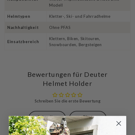
Modell
Helmtypen
Kletter-, Ski- und Fahrradhelme
Nachhaltigkeit
Ohne PFAS
Klettern, Biken, Skitouren,
Einsatzbereich
Snowboarden, Bergsteigen
Bewertungen für Deuter
Helmet Holder
Schreiben Sie die erste Bewertung
Schreibe
Eine
eine
Frage
Bewertung
stellen