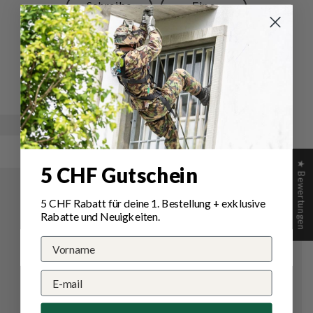
Schreibe
Eine
eine
Frage
Bewertung
stellen
Bewertungen (
0
)
Fragen (
1
)
★ Bewertungen
5 CHF Gutschein
5 CHF Rabatt für deine 1.
Bestellung
+ exklusive
Rabatte und Neuigkeiten.