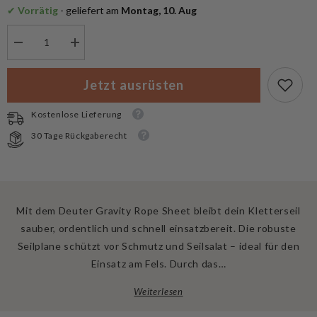
✔
 Vorrätig
 - geliefert am
 Montag, 10. Aug
Menge
Menge
verringern
erhöhen
für
für
Deuter
Deuter
Jetzt ausrüsten
Gravity
Gravity
Rope
Rope
Sheet
Sheet
Kostenlose Lieferung
30 Tage Rückgaberecht
Mit dem Deuter Gravity Rope Sheet bleibt dein Kletterseil
sauber, ordentlich und schnell einsatzbereit. Die robuste
Seilplane schützt vor Schmutz und Seilsalat – ideal für den
Einsatz am Fels. Durch das…
Weiterlesen