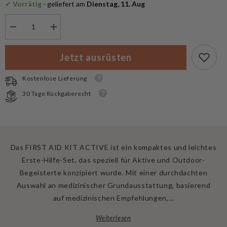
✔
 Vorrätig
 - geliefert am
 Dienstag, 11. Aug
Menge
Menge
verringern
erhöhen
für
für
Deuter
Deuter
Jetzt ausrüsten
First
First
Aid
Aid
Kit
Kit
Kostenlose Lieferung
Active
Active
30 Tage Rückgaberecht
Das FIRST AID KIT ACTIVE ist ein kompaktes und leichtes
Erste-Hilfe-Set, das speziell für Aktive und Outdoor-
Begeisterte konzipiert wurde. Mit einer durchdachten
Auswahl an medizinischer Grundausstattung, basierend
auf medizinischen Empfehlungen,…
Weiterlesen