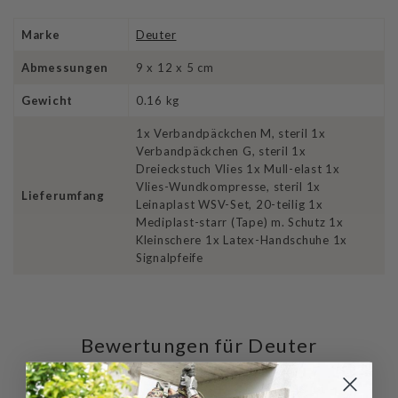
Marke
Deuter
Abmessungen
9 x 12 x 5 cm
Gewicht
0.16 kg
1x Verbandpäckchen M, steril 1x
Verbandpäckchen G, steril 1x
Dreieckstuch Vlies 1x Mull-elast 1x
Vlies-Wundkompresse, steril 1x
Lieferumfang
Leinaplast WSV-Set, 20-teilig 1x
Mediplast-starr (Tape) m. Schutz 1x
Kleinschere 1x Latex-Handschuhe 1x
Signalpfeife
Bewertungen für Deuter
First Aid Kit Active