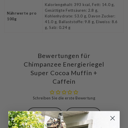
Kaloriengehalt: 393 kcal, Fett: 14.0 g,
Gesättigte Fettsäuren: 2.8 g,
Nährwerte pro
Kohlenhydrate: 53.0 g, Davon Zucker:
100g
41.0 g, Ballaststoffe: 9.8 g, Eiweiss: 8.6
g, Salz: 0.24 g
Bewertungen für
Chimpanzee Energieriegel
Super Cocoa Muffin +
Caffein
Schreiben Sie die erste Bewertung
Schreibe
Eine
eine
Frage
Bewertung
stellen