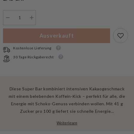
Menge
Menge
verringern
erhöhen
für
für
Chimpanzee
Chimpanzee
Ausverkauft
Energieriegel
Energieriegel
Super
Super
Cocoa
Cocoa
Kostenlose Lieferung
Muffin
Muffin
+
+
30 Tage Rückgaberecht
Caffein
Caffein
Diese Super Bar kombiniert intensiven Kakaogeschmack
mit einem belebenden Koffein-Kick – perfekt für alle, die
Energie mit Schoko-Genuss verbinden wollen. Mit 41 g
Zucker pro 100 g liefert sie schnelle Energie…
Weiterlesen