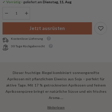
✔
 Vorrätig
 - geliefert am
 Dienstag, 11. Aug
Menge
Menge
verringern
erhöhen
für
für
Chimpanzee
Chimpanzee
Jetzt ausrüsten
Energieriegel
Energieriegel
Apricot
Apricot
Kostenlose Lieferung
30 Tage Rückgaberecht
Dieser fruchtige Riegel kombiniert sonnengereifte
Aprikosen mit pflanzlichem Eiweiss aus Soja – perfekt für
aktive Tage. Mit 17 % getrockneten Aprikosen und feinem
Aprikosenpüree bringt er natürliche Süsse und ein frisches
Aroma.…
Weiterlesen