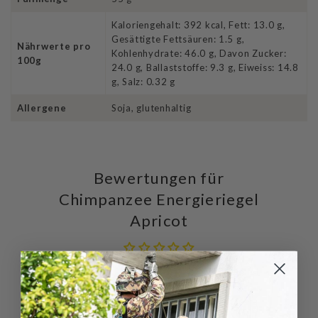
Kaloriengehalt: 392 kcal, Fett: 13.0 g,
Gesättigte Fettsäuren: 1.5 g,
Nährwerte pro
Kohlenhydrate: 46.0 g, Davon Zucker:
100g
24.0 g, Ballaststoffe: 9.3 g, Eiweiss: 14.8
g, Salz: 0.32 g
Allergene
Soja, glutenhaltig
Bewertungen für
Chimpanzee Energieriegel
Apricot
Schreiben Sie die erste Bewertung
Schreibe
Eine
eine
Frage