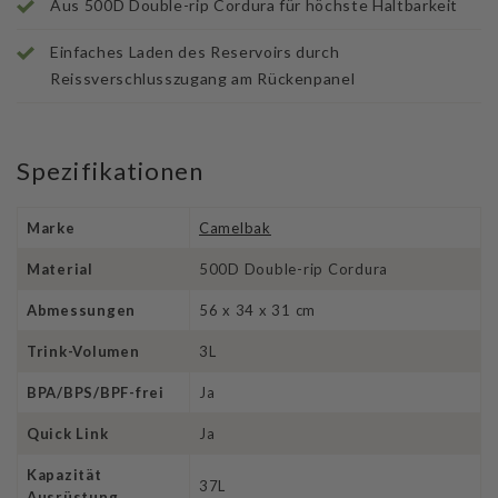
Aus 500D Double-rip Cordura für höchste Haltbarkeit
Einfaches Laden des Reservoirs durch
Reissverschlusszugang am Rückenpanel
Spezifikationen
Marke
Camelbak
Material
500D Double-rip Cordura
Abmessungen
56 x 34 x 31 cm
Trink-Volumen
3L
BPA/BPS/BPF-frei
Ja
Quick Link
Ja
Kapazität
37L
Ausrüstung