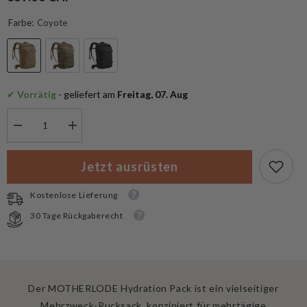
Farbe:
Coyote
✔
 Vorrätig
 - geliefert am
 Freitag, 07. Aug
Menge
Menge
verringern
erhöhen
für
für
Camelbak
Camelbak
Jetzt ausrüsten
Motherlode
Motherlode
Trinkrucksack
Trinkrucksack
mit
mit
Kostenlose Lieferung
3L
3L
Crux
Crux
30 Tage Rückgaberecht
Trinkblase
Trinkblase
Der MOTHERLODE Hydration Pack ist ein vielseitiger
Mehrzweck-Rucksack, konzipiert für mehrtägige