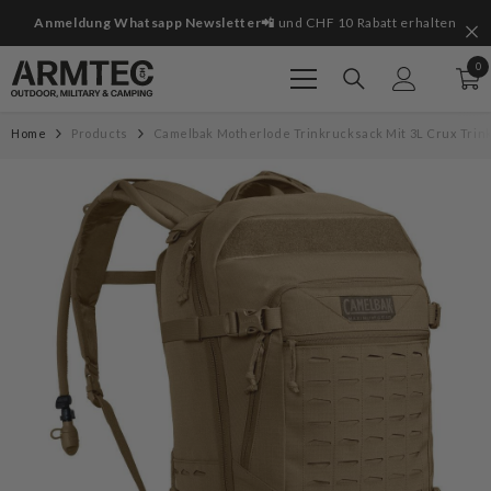
Zum Inhalt springen
it
Anmeldung Whatsapp Newsletter📲
und CHF 10 Rabatt erhalten
0
0
Art
Home
Products
Camelbak Motherlode Trinkrucksack Mit 3L Crux Trin