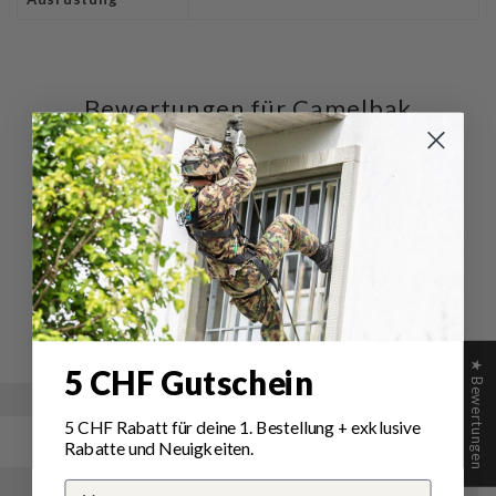
Bewertungen für Camelbak
Motherlode Trinkrucksack
mit 3L Crux Trinkblase
Schreiben Sie die erste Bewertung
Schreibe
Eine
eine
Frage
Bewertung
stellen
★ Bewertungen
5 CHF Gutschein
5 CHF Rabatt für deine 1.
Bestellung
+ exklusive
Rabatte und Neuigkeiten.