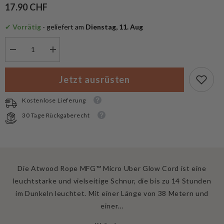
17.90 CHF
✔
 Vorrätig
 - geliefert am
 Dienstag, 11. Aug
Menge
Menge
verringern
erhöhen
für
für
Atwood
Atwood
Jetzt ausrüsten
Rope
Rope
MFG™
MFG™
Micro
Micro
Kostenlose Lieferung
Uber
Uber
Glow
Glow
30 Tage Rückgaberecht
Cord
Cord
1.18mm
1.18mm
White
White
38m
38m
Die Atwood Rope MFG™ Micro Uber Glow Cord ist eine
leuchtstarke und vielseitige Schnur, die bis zu 14 Stunden
im Dunkeln leuchtet. Mit einer Länge von 38 Metern und
einer…