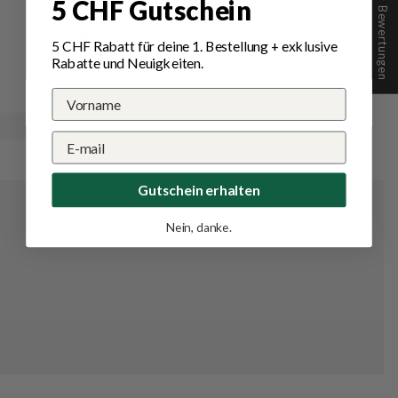
★ Bewertungen
5 CHF Gutschein
Lathion C.A.
5 CHF Rabatt für deine 1.
Bestellung
+ exklusive
👍
Rabatte und Neuigkeiten.
Gutschein erhalten
Nein, danke.