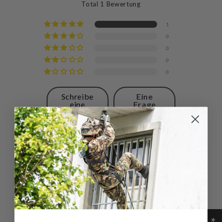
Total 1 Bewertung
1
0
0
0
0
Schreibe
Eine
eine
Frage
Bewertung
stellen
Sort by
Bewertungen in anderen
Sprachen
04/10/2025