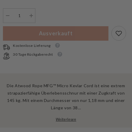
Menge
Menge
verringern
erhöhen
für
für
Atwood
Atwood
Ausverkauft
Rope
Rope
MFG™
MFG™
Micro
Micro
Kostenlose Lieferung
Kevlar
Kevlar
Cord
Cord
30 Tage Rückgaberecht
1.18mm
1.18mm
Yellow
Yellow
38m
38m
Die Atwood Rope MFG™ Micro Kevlar Cord ist eine extrem
strapazierfähige Überlebensschnur mit einer Zugkraft von
145 kg. Mit einem Durchmesser von nur 1,18 mm und einer
Länge von 38…
Weiterlesen