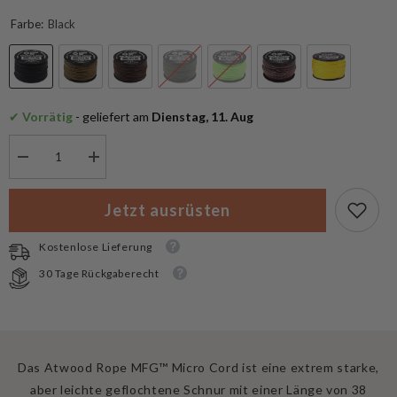
Farbe:
Black
✔
 Vorrätig
 - geliefert am
 Dienstag, 11. Aug
Menge
Menge
verringern
erhöhen
für
für
Atwood
Atwood
Jetzt ausrüsten
Rope
Rope
MFG™
MFG™
Micro
Micro
Kostenlose Lieferung
Cord
Cord
38m
38m
30 Tage Rückgaberecht
Das Atwood Rope MFG™ Micro Cord ist eine extrem starke,
aber leichte geflochtene Schnur mit einer Länge von 38