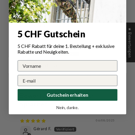
20/06/2025
Alfred B.
Schnelle Lieferung! Top!
★ Bewertungen
5 CHF Gutschein
5 CHF Rabatt für deine 1.
Bestellung
+ exklusive
09/05/2025
Rabatte und Neuigkeiten.
Stephan K.
hat alles geklappt
Bestellung wurde wunschgemäss abgewickelt
Gutschein erhalten
Bewertungen in anderen
Sprachen
Nein, danke.
06/08/2025
Gérard F.