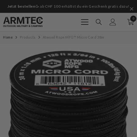
Zum Inhalt springen
Jetzt bestellen
🥳 ab CHF 100 erhältst du ein Geschenk gratis dazu!
Grat
0
0
Art
Home
Products
Atwood Rope MFG™ Micro Cord 38m