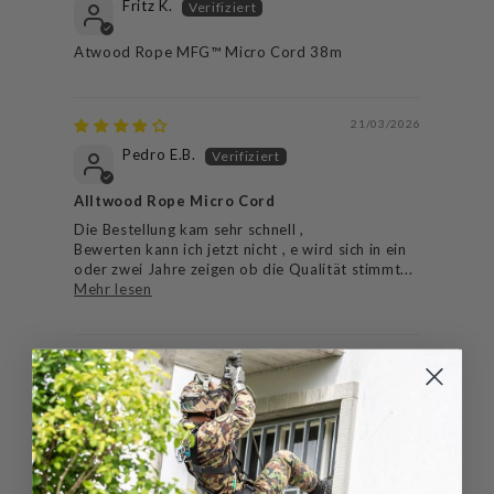
Fritz K.
Atwood Rope MFG™ Micro Cord 38m
21/03/2026
Pedro E.B.
Alltwood Rope Micro Cord
Die Bestellung kam sehr schnell ,
Bewerten kann ich jetzt nicht , e wird sich in ein
oder zwei Jahre zeigen ob die Qualität stimmt...
Mehr lesen
29/10/2025
Rolf H.
Atwood Rope MFG™ Micro Cord 38m