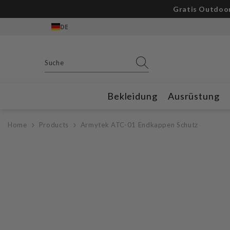
Zum Inhalt springen
Gratis Outdoor
DE
Bekleidung
Ausrüstung
Home
Products
Armytek ATC-01 Endkappen Schutz