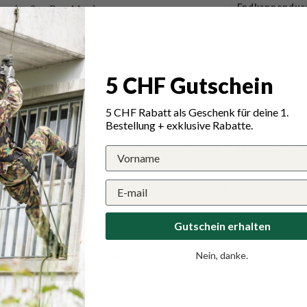
Endkappendur
ien (außer Pro Max)
Kompatibilität
ebrauch
Farbe
5 CHF Gutschein
5 CHF Rabatt als Geschenk für deine 1.
Bestellung + exklusive Rabatte.
tungen für Armytek ATC-01 Endkappen 
Schreiben Sie die erste Bewertung
Schreibe eine Bewertung
Gutschein erhalten
Nein, danke.
Eine Frage stellen