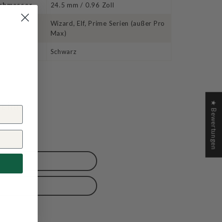
chmesser
24.5 mm / 0.96 Zoll
Wizard, Elf, Prime Serien (außer Pro
Max)
Schwarz
Schutz
★ Bewertungen