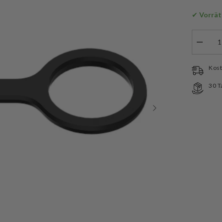
✔
 Vorrät
Menge
verringe
für
Armyte
Kost
ATC-
01
30 T
Endkap
Schutz