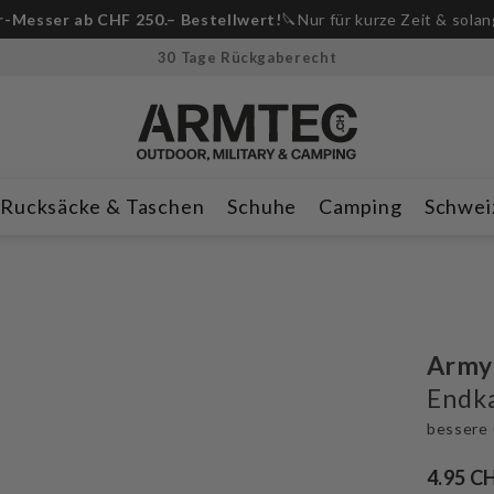
-Messer ab CHF 250.– Bestellwert!
🔪Nur für kurze Zeit & solan
30 Tage Rückgaberecht
Rucksäcke & Taschen
Schuhe
Camping
Schwei
Army
Endk
bessere 
4.95 C