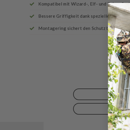
Kompatibel mit Wizard-, Elf- und Prime-Ser
Bessere Griffigkeit dank speziellem Design
Montagering sichert den Schutz bei Nichtg
Bewer