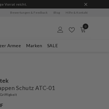
ge Vorrat reicht.
Bewertungen & Feedback
Blog
Hilfe & Kontakt
0
0
Artikel
zer Armee
Marken
SALE
tek
appen Schutz ATC-01
Griffigkeit
HF