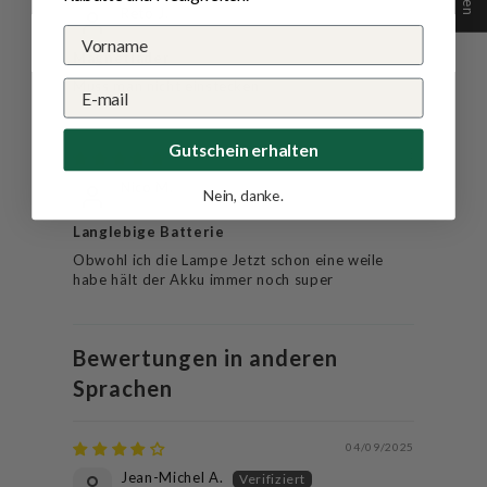
Reto J.
Magnetlader
Muss man nicht einstecken
Gutschein erhalten
02/09/2024
Nico M.
Nein, danke.
Langlebige Batterie
Obwohl ich die Lampe Jetzt schon eine weile
habe hält der Akku immer noch super
Bewertungen in anderen
Sprachen
04/09/2025
Jean-Michel A.