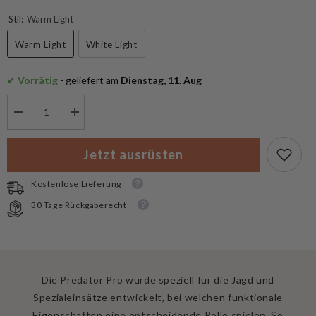
Stil:
Warm Light
Warm Light
White Light
✔
 Vorrätig
 - geliefert am
 Dienstag, 11. Aug
Menge
Menge
verringern
erhöhen
für
für
Armytek
Armytek
Jetzt ausrüsten
Predator
Predator
Pro
Pro
Magnet
Magnet
Kostenlose Lieferung
USB
USB
Taschenlampe
Taschenlampe
30 Tage Rückgaberecht
Die Predator Pro wurde speziell für die Jagd und
Spezialeinsätze entwickelt, bei welchen funktionale
Eigenschaften eine entscheidende Rolle spielen. So