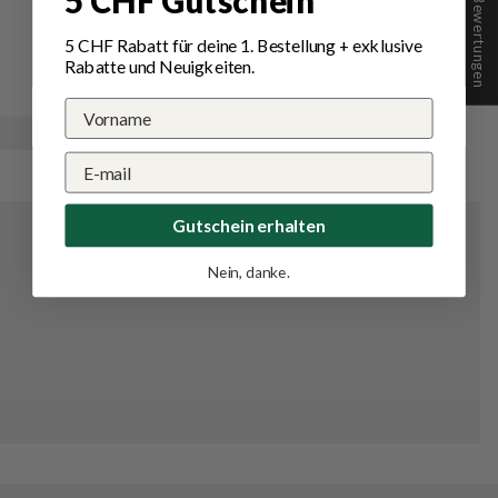
★ Bewertungen
5 CHF Gutschein
Ok
5 CHF Rabatt für deine 1.
Bestellung
+ exklusive
Rabatte und Neuigkeiten.
Gutschein erhalten
Nein, danke.