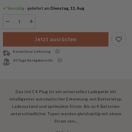
✔
 Vorrätig
 - geliefert am
 Dienstag, 11. Aug
Menge
Menge
verringern
erhöhen
für
für
Armytek
Armytek
Jetzt ausrüsten
Uni
Uni
C4
C4
Plug
Plug
Kostenlose Lieferung
Type
Type
C
C
30 Tage Rückgaberecht
Ladegerät
Ladegerät
Das Uni C4 Plug ist ein universelles Ladegerät mit
intelligenter automatischer Erkennung von Batterietyp,
Ladezustand und optimalem Strom. Bis zu 4 Batterien
unterschiedlicher Typen werden gleichzeitig mit einem
Strom von…