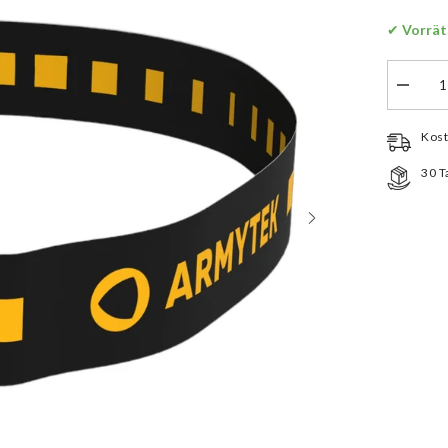
✔
 Vorrät
Menge
verringe
für
Armyte
Kost
Wizard
C1
30 T
Elf
C1
Stirnla