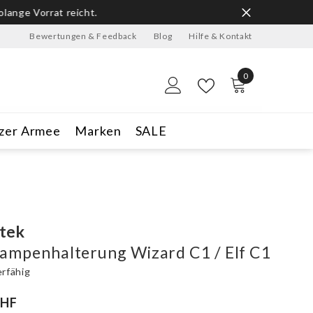
ge Vorrat reicht.
Bewertungen & Feedback
Blog
Hilfe & Kontakt
0
0
Artikel
zer Armee
Marken
SALE
tek
lampenhalterung Wizard C1 / Elf C1
erfähig
CHF