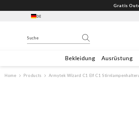
Zum Inhalt springen
Gratis Outdoor
DE
Bekleidung
Ausrüstung
Home
Products
Armytek Wizard C1 Elf C1 Stirnlampenhalter