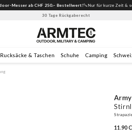
-Messer ab CHF 250.– Bestellwert!
🔪Nur für kurze Zeit & solan
30 Tage Rückgaberecht
Rucksäcke & Taschen
Schuhe
Camping
Schwei
ung
Army
Stirn
Strapazi
11.90 