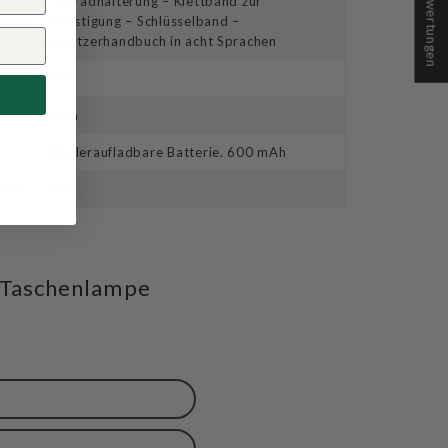
★ Bewertungen
Fahrradhalterung – Klettband zur
Befestigung – Schlüsselband –
Benutzerhandbuch in acht Sprachen
220
it
10 m
Wiederaufladbare Batterie. 600 mAh
eit
IP67
t Taschenlampe