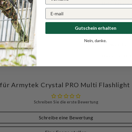
Lieferumfang
Lumen
Gutschein erhalten
Stossfestigke
Nein, danke.
Stromquelle
Wasserfestigk
ür Armytek Crystal PRO Multi Flashligh
Schreiben Sie die erste Bewertung
Schreibe eine Bewertung