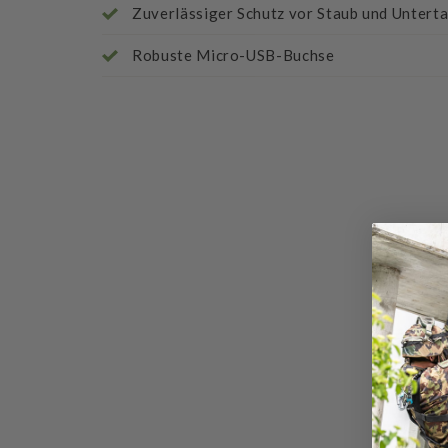
Zuverlässiger Schutz vor Staub und Unterta
Robuste Micro-USB-Buchse