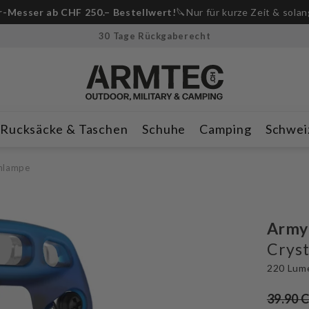
-Messer ab CHF 250.– Bestellwert!
🔪Nur für kurze Zeit & solan
30 Tage Rückgaberecht
Rucksäcke & Taschen
Schuhe
Camping
Schwei
enlampe
Army
Cryst
220 Lum
39.90 