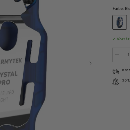
Farbe:
Bl
✔
 Vorrät
Menge
verringe
für
Armyte
Kost
Crystal
PRO
30 T
Multi
Flashlig
Tasche