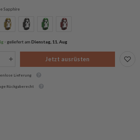
ue Sapphire
ig
 - geliefert am
 Dienstag, 11. Aug
Jetzt ausrüsten
Menge
rn
erhöhen
für
k
enlose Lieferung
Armytek
Crystal
PRO
age Rückgaberecht
Multi
ht
Flashlight
nlampe
Taschenlampe