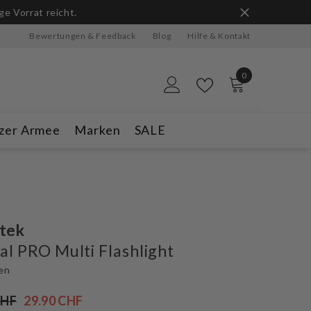
ge Vorrat reicht.
Bewertungen & Feedback
Blog
Hilfe & Kontakt
0
0
Artikel
zer Armee
Marken
SALE
tek
al PRO Multi Flashlight
en
CHF
29.90 CHF