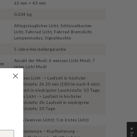
63 mm × 43 mm
0.034 kg
Alltagstaugliches Licht, Schlüsselkasten
Licht, Fahrrad Licht, Fahrrad Bremslicht,
Lampenmodus, Signalleuchte
5 Jahre Herstellergarantie
Anzahl der Modi: 6 weisses Licht Modi; 7
en
rotes Licht Modi
Weisses Licht -> Laufzeit in höchster
Leuchtstufe: 2h 20 min (180 lm nach 4 min);
Laufzeit in niedrigster Leuchtstufe: 50 Tage;
Rotes Licht -> Laufzeit in höchster
Leuchtstufe: 3h; Laufzeit in niedrigster
Leuchtstufe: 30 Tage
14 m (weisses Licht); 5 m (rotes Licht)
Taschenlampe – Kopfhalterung –