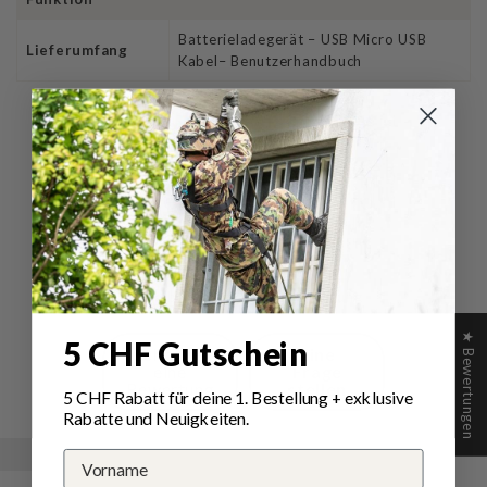
Batterieladegerät – USB Micro USB
Lieferumfang
Kabel– Benutzerhandbuch
Bewertungen für Armytek
Batterie Handy C4 Pro
Ladegerät
Schreiben Sie die erste Bewertung
★ Bewertungen
5 CHF Gutschein
Schreibe
Eine
eine
Frage
Bewertung
stellen
5 CHF Rabatt für deine 1.
Bestellung
+ exklusive
Rabatte und Neuigkeiten.