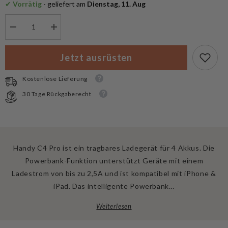
✔
 Vorrätig
 - geliefert am
 Dienstag, 11. Aug
Menge
Menge
verringern
erhöhen
für
für
Armytek
Armytek
Jetzt ausrüsten
Batterie
Batterie
Handy
Handy
C4
C4
Kostenlose Lieferung
Pro
Pro
Ladegerät
Ladegerät
30 Tage Rückgaberecht
Handy C4 Pro ist ein tragbares Ladegerät für 4 Akkus. Die
Powerbank-Funktion unterstützt Geräte mit einem
Ladestrom von bis zu 2,5A und ist kompatibel mit iPhone &
iPad. Das intelligente Powerbank…
Weiterlesen