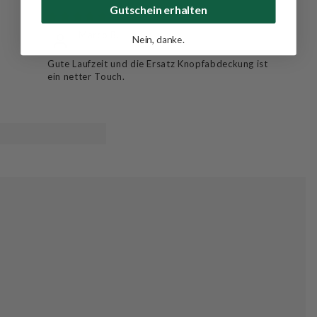
Gutschein erhalten
30/09/2024
Marco B.
Nein, danke.
Gute Laufzeit und die Ersatz Knopfabdeckung ist
ein netter Touch.