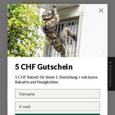
0
0
0
0
Schreibe
Eine
eine
Frage
Bewertung
stellen
★ Bewertungen
Sort by
5 CHF Gutschein
19/12/2024
5 CHF Rabatt für deine 1.
Bestellung
+ exklusive
Rabatte und Neuigkeiten.
Mirsad P.
Tolles Gerät
Ist etwas Klobig in der Hand aber hochwertig
verarbeitet.