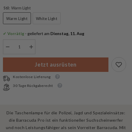
Stil:
Warm Light
Warm Light
White Light
✔
 Vorrätig
 - geliefert am
 Dienstag, 11. Aug
Menge
Menge
verringern
erhöhen
für
für
Armytek
Armytek
Jetzt ausrüsten
Barracuda
Barracuda
Pro
Pro
Suchscheinwerfer
Suchscheinwerfer
Kostenlose Lieferung
30 Tage Rückgaberecht
Die Taschenlampe für die Polizei, Jagd und Spezialeinsätze:
die Barracuda Pro ist ein funktioneller Suchscheinwerfer
und noch Leistungsfähiger als sein Vorreiter Barracuda. Mit