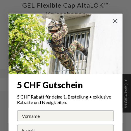
GEL Flexible Cap AltaLOK™
Knieschoner
Schreiben Sie die erste Bewertung
Schreibe
Eine
eine
Frage
Bewertung
stellen
★ Bewertungen
5 CHF Gutschein
5 CHF Rabatt für deine 1.
Bestellung
+ exklusive
Rabatte und Neuigkeiten.