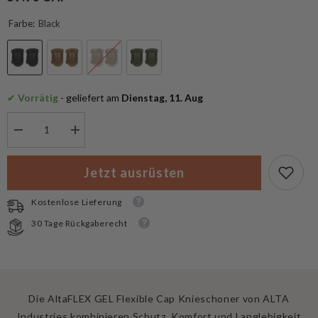
Farbe:
Black
✔
 Vorrätig
 - geliefert am
 Dienstag, 11. Aug
Menge
Menge
verringern
erhöhen
für
für
AltaFLEX
AltaFLEX
Jetzt ausrüsten
GEL
GEL
Flexible
Flexible
Cap
Cap
Kostenlose Lieferung
AltaLOK™
AltaLOK™
Knieschoner
Knieschoner
30 Tage Rückgaberecht
Die AltaFLEX GEL Flexible Cap Knieschoner von ALTA
Industries kombinieren Schutz, Komfort und Langlebigkeit