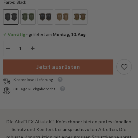
Farbe:
Black
✔
 Vorrätig
 - geliefert am
 Montag, 10. Aug
Menge
Menge
verringern
erhöhen
für
für
AltaFLEX
AltaFLEX
Jetzt ausrüsten
AltaLok™
AltaLok™
Knieschoner
Knieschoner
Kostenlose Lieferung
30 Tage Rückgaberecht
Die AltaFLEX AltaLok™ Knieschoner bieten professionellen
Schutz und Komfort bei anspruchsvollen Arbeiten. Die
robuste Konstruktion mit einer grossen Schutzkappe sorgt