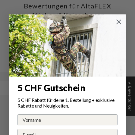
Bewertungen für AltaFLEX
AltaLok™ Knieschoner
Schreiben Sie die erste Bewertung
Schreibe
Eine
eine
Frage
Bewertung
stellen
★ Bewertungen
5 CHF Gutschein
5 CHF Rabatt für deine 1.
Bestellung
+ exklusive
Rabatte und Neuigkeiten.